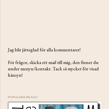
Jag blir jätteglad för alla kommentarer!
S
För frågor, skicka ett mail till mig, den finner du
k
under menyn/kontakt. Tack så mycket för visad
i
hänsyn!
c
k
a
e
POPULÄRA INLÄGG
n
k