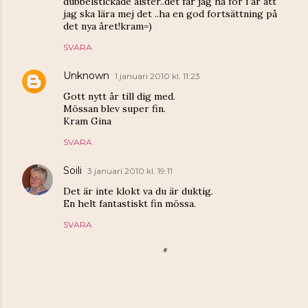
dubbelstickade alster..det får jag ha för i år att
jag ska lära mej det ..ha en god fortsättning på
det nya året!kram=)
SVARA
Unknown
1 januari 2010 kl. 11:23
Gott nytt år till dig med.
Mössan blev super fin.
Kram Gina
SVARA
Soili
3 januari 2010 kl. 19:11
Det är inte klokt va du är duktig.
En helt fantastiskt fin mössa.
SVARA