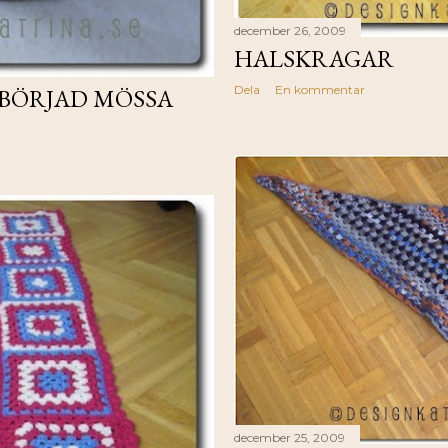
december 26, 2009
HALSKRAGAR
Dela
En kommentar
ÅBÖRJAD MÖSSA
december 25, 2009