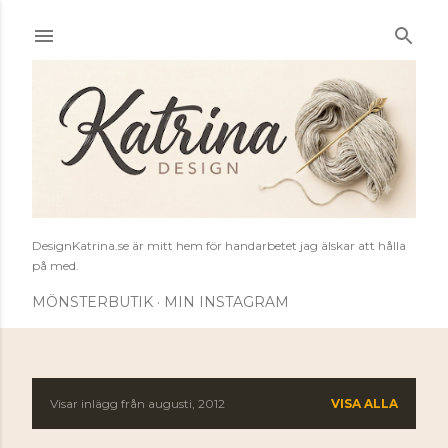
Fortsätt till huvudinnehåll
DesignKatrina.se är mitt hem för handarbetet jag älskar att hålla
på med.
MÖNSTERBUTIK
MIN INSTAGRAM
Visar inlägg från augusti, 2012
VISA ALLA
I