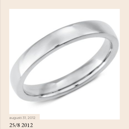
n
l
ä
g
g
augusti 31, 2012
25/8 2012