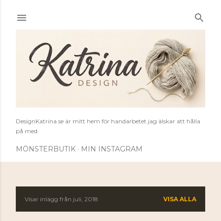
Fortsätt till huvudinnehåll
DesignKatrina.se är mitt hem för handarbetet jag älskar att hålla
på med.
MÖNSTERBUTIK
MIN INSTAGRAM
Visar inlägg från juli, 2018
VISA ALLA
I