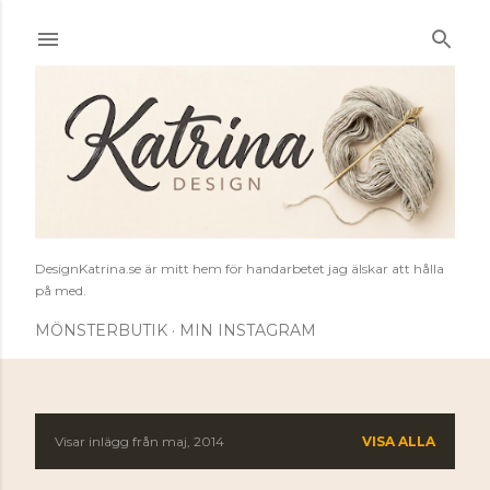
Fortsätt till huvudinnehåll
DesignKatrina.se är mitt hem för handarbetet jag älskar att hålla
på med.
MÖNSTERBUTIK
MIN INSTAGRAM
Visar inlägg från maj, 2014
VISA ALLA
I