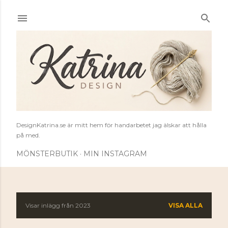
Fortsätt till huvudinnehåll
DesignKatrina.se är mitt hem för handarbetet jag älskar att hålla
på med.
MÖNSTERBUTIK
MIN INSTAGRAM
Visar inlägg från 2023
VISA ALLA
I