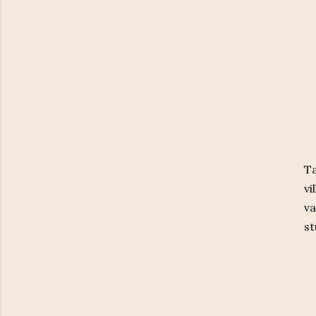
Ta
vi
va
s