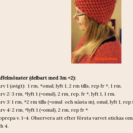
ffelmönster (delbart med 3m +2):
rv 1 (avigt): 1 rm, *omsl, lyft 1, 2 rm tills, rep fr *, 1 rm.
rv 2: 3 rm, *lyft 1 (=omsl), 2 rm, rep. fr *, lyft 1, 1 rm.
rv 3: 1 rm, *2 rm tills (=omsl och nästa m), omsl, lyft 1, rep 
rv 4: 2 rm, *lyft 1 (=omsl), 2 rm, rep fr *
prepa v. 1-4. Observera att efter första varvet stickas om
h 4.