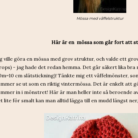
Mössa med våffelstruktur
Här är en mössa som går fort att st
g ville göra en mössa med grov struktur, och valde ett grov
rops) - jag hade det redan hemma. Det går säkert lika bra 
0m=10 cm slätstickning)! Tänkte mig ett våffelmönster, s
mmer se ut som en riktig vintermössa. Det är enkelt att 
mmer in i mönstret! Här är man heller inte så beroende av 
t lite för smalt kan man alltid lägga till en mudd längst ner