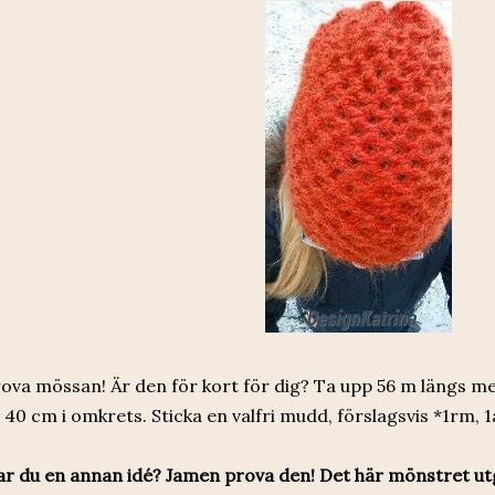
ova mössan! Är den för kort för dig? Ta upp 56 m längs
 40 cm i omkrets. Sticka en valfri mudd, förslagsvis *1rm, 
r du en annan idé? Jamen prova den! Det här mönstret ut