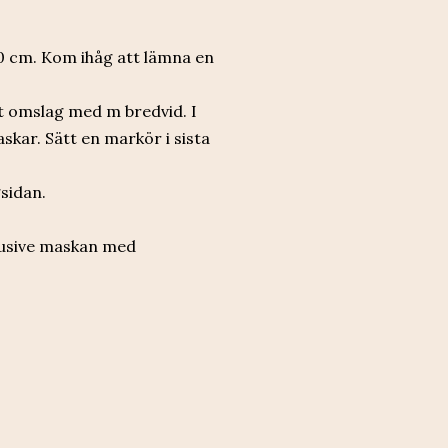
0 cm. Kom ihåg att lämna en
tt omslag med m bredvid. I
skar. Sätt en markör i sista
gsidan.
nklusive maskan med