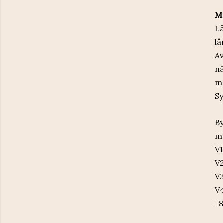
M
Lä
lå
Av
nä
m
Sy
By
ma
V1
V2
V3
V4
=8