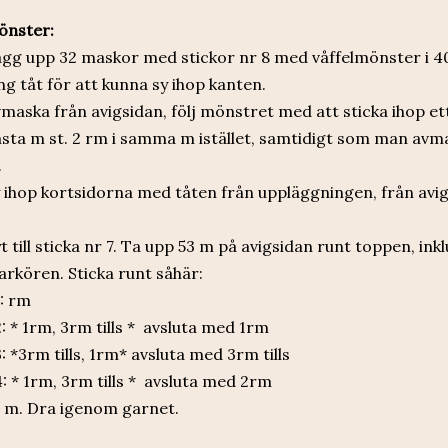
önster:
gg upp 32 maskor med stickor nr 8 med våffelmönster i 4
ng tåt för att kunna sy ihop kanten.
maska från avigsidan, följ mönstret med att sticka ihop e
sta m st. 2 rm i samma m istället, samtidigt som man avma
.
 ihop kortsidorna med tåten från uppläggningen, från avi
t till sticka nr 7. Ta upp 53 m på avigsidan runt toppen, i
rkören. Sticka runt såhär:
: rm
: * 1rm, 3rm tills * avsluta med 1rm
: *3rm tills, 1rm* avsluta med 3rm tills
: * 1rm, 3rm tills * avsluta med 2rm
 m. Dra igenom garnet.